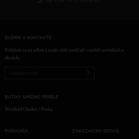
SME TU PRE VÁS OD 9 DO 19 HOD.
BUĎME V KONTAKTE
Prihláste sa na odber a majte stále prehľad o našich novinkách a
akciách.
BUTIKY SIMONE PÉRÈLE
Westfield Chodov / Praha
PORADŇA
ZÁKAZNÍCKY SERVIS