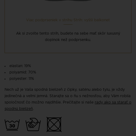
Viac podprseniek v strihu Strih: vyšší balkonet
Ak si zvolíte tento strih, budete na sebe mať skôr luxusný
doplnok než podprsenku.
elastan: 19%
polyamid: 70%
polyester: 11%
Nech už je Vaša spodná bielizeň z čipky, saténu alebo tylu, je vždy
jedinečná a veľmi jemná. Starajte sa o ňu s nežnosťou, aby Vám robila
spoločnosť čo možno najdlhšie. Prečítajte si naše
rady ako sa starať o
spodnú bielizeň
.