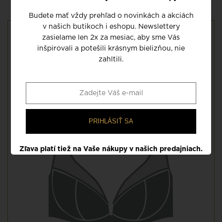
Budete mať vždy prehľad o novinkách a akciách
v našich butikoch i eshopu. Newslettery
zasielame len 2x za mesiac, aby sme Vás
STRIH: VYŠŠÍ BALKONET
inšpirovali a potešili krásnym bielizňou, nie
Nevystužená podprsenka trojuholníkového strihu s nízkym
zahltili.
stredom vytvára krásny dekolt. Kombinuje dokonale tvarujúci
balkonet s pohodlím vyššej podprsenky. A navyše vyzerá na
tele fantasticky.
PRIHLÁSIŤ SA
Zľava platí tiež na Vaše nákupy v našich predajniach.