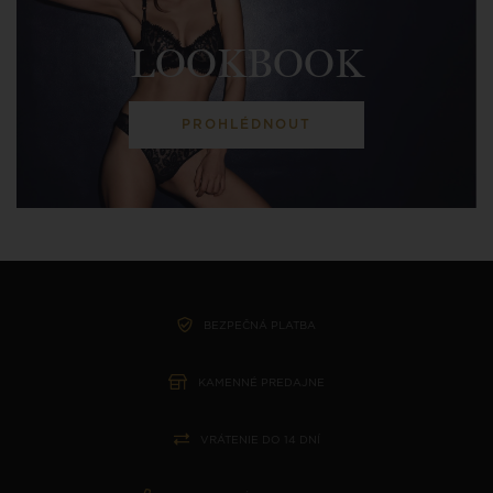
LOOKBOOK
PROHLÉDNOUT
BEZPEČNÁ PLATBA
KAMENNÉ PREDAJNE
VRÁTENIE DO 14 DNÍ