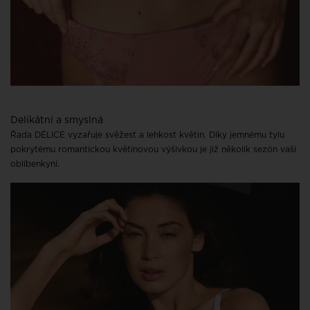
Delikátní a smyslná
Řada DÉLICE vyzařuje svěžest a lehkost květin. Díky jemnému tylu
pokrytému romantickou květinovou výšivkou je již několik sezón vaší
oblíbenkyní.