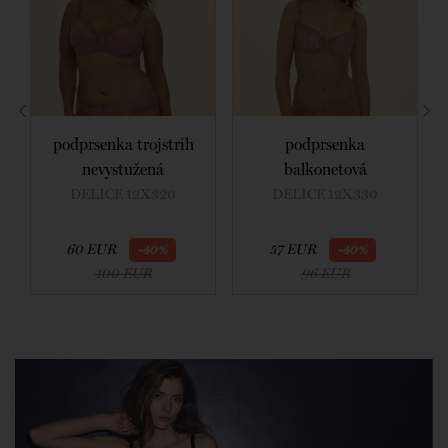
podprsenka trojstrih
podprsenka
nevystužená
balkonetová
DELICE 12X320
DELICE 12X330
60 EUR
57 EUR
-40%
-40%
100 EUR
96 EUR