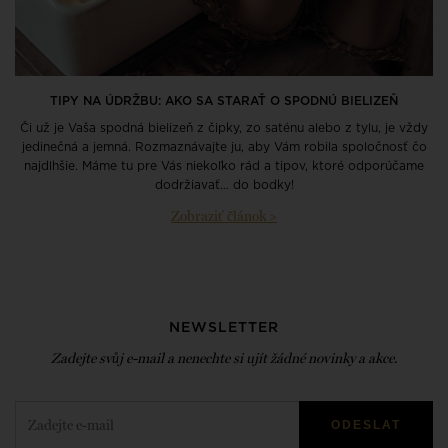
TIPY NA ÚDRŽBU: AKO SA STARAŤ O SPODNÚ BIELIZEŇ
Či už je Vaša spodná bielizeň z čipky, zo saténu alebo z tylu, je vždy
jedinečná a jemná. Rozmaznávajte ju, aby Vám robila spoločnosť čo
najdlhšie. Máme tu pre Vás niekoľko rád a tipov, ktoré odporúčame
dodržiavať… do bodky!
Zobraziť článok >
NEWSLETTER
Zadejte svůj e-mail a nenechte si ujít žádné novinky a akce.
ODESLAT