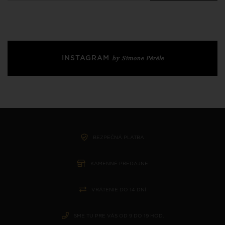
INSTAGRAM
by Simone Pérèle
BEZPEČNÁ PLATBA
KAMENNÉ PREDAJNE
VRÁTENIE DO 14 DNÍ
SME TU PRE VÁS OD 9 DO 19 HOD.