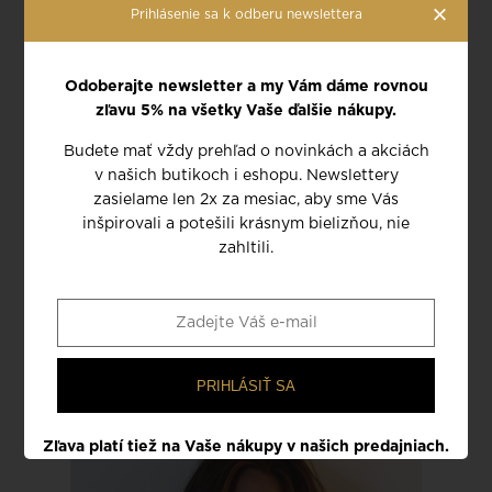
×
Prihlásenie sa k odberu newslettera
Odoberajte newsletter a my Vám dáme rovnou
zľavu 5% na všetky Vaše ďalšie nákupy.
Budete mať vždy prehľad o novinkách a akciách
v našich butikoch i eshopu. Newslettery
nohavičky sťahovacie
tangá sťahovacie
zasielame len 2x za mesiac, aby sme Vás
nohavičkové
inšpirovali a potešili krásnym bielizňou, nie
Plume
Plume
zahltili.
64 EUR
44 EUR
Kolekcia PLUME
PRIHLÁSIŤ SA
Zľava platí tiež na Vaše nákupy v našich predajniach.