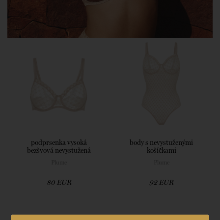
podprsenka vysoká
body s nevystuženými
bezšvová nevystužená
košíčkami
Plume
Plume
80 EUR
92 EUR