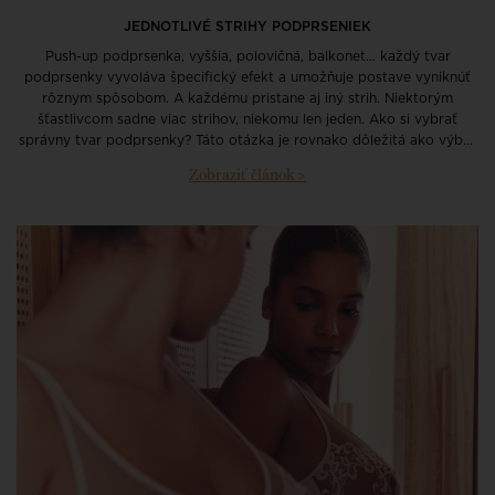
JEDNOTLIVÉ STRIHY PODPRSENIEK
Push-up podprsenka, vyššia, polovičná, balkonet… každý tvar
podprsenky vyvoláva špecifický efekt a umožňuje postave vyniknúť
rôznym spôsobom. A každému pristane aj iný strih. Niektorým
šťastlivcom sadne viac strihov, niekomu len jeden. Ako si vybrať
správny tvar podprsenky? Táto otázka je rovnako dôležitá ako výber
správnej veľkosti. Ale buďme úprimní: Nie je vždy ľahké zorientovať sa
Zobraziť článok >
v názvoch používaných v oblasti spodnej bielizne. Pre lepšiu
orientáciu v danej problematike predstavuje Simone Pérèle jednotlivé
tvary podprseniek.