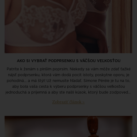
AKO SI VYBRAŤ PODPRSENKU S VÄČŠOU VEĽKOSŤOU
Patríte k ženám s plnším poprsím. Niekedy sa vám môže zdať ťažké
nájsť podprsenku, ktorá vám dodá pocit istoty, poskytne oporu, je
pohodlná… a má štýl! Už nemusíte hľadať. Simone Pérèle je tu na to,
aby bola vaša cesta k výberu podprsenky s väčšou veľkosťou
jednoduchá a príjemná a aby ste našli kúsok, ktorý bude zodpovedať
vašim potrebám.
Zobraziť článok >