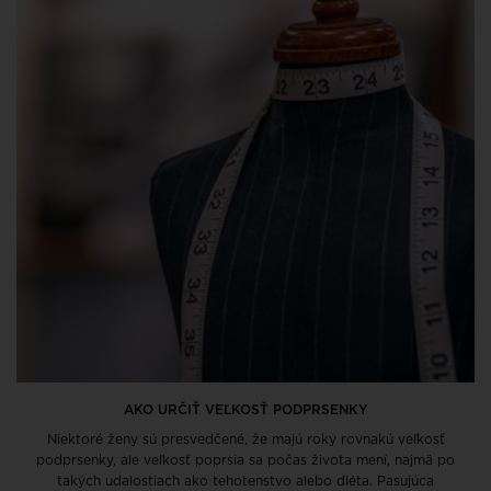
AKO URČIŤ VEĽKOSŤ PODPRSENKY
Niektoré ženy sú presvedčené, že majú roky rovnakú veľkosť
podprsenky, ale veľkosť poprsia sa počas života mení, najmä po
takých udalostiach ako tehotenstvo alebo diéta. Pasujúca