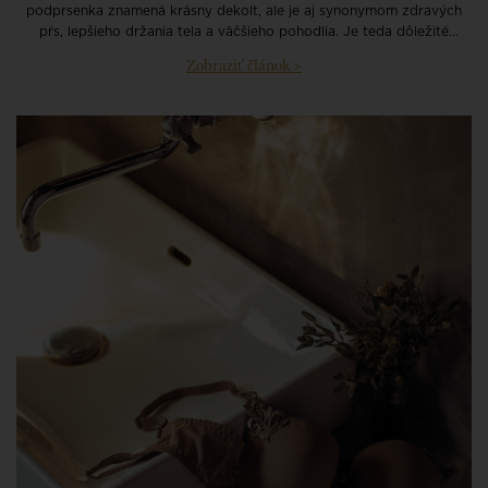
podprsenka znamená krásny dekolt, ale je aj synonymom zdravých
pŕs, lepšieho držania tela a väčšieho pohodlia. Je teda dôležité
pravidelne sa merať. Simone Pérèle vás prevedie postupne všetkými
Zobraziť článok >
krokmi na určenie presnej veľkosti podprsenky.