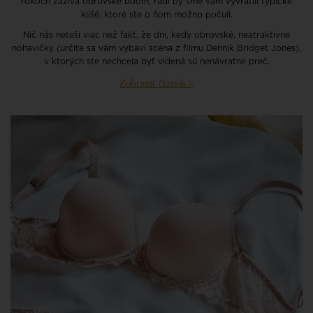
rokoch zažíva obrovské boom, radi by sme vám vyvrátili typické
klišé, ktoré ste o ňom možno počuli.
Nič nás neteší viac než fakt, že dni, kedy obrovské, neatraktívne
nohavičky (určite sa vám vybaví scéna z filmu Denník Bridget Jones),
v ktorých ste nechcela byť videná sú nenávratne preč.
Zobraziť článok >