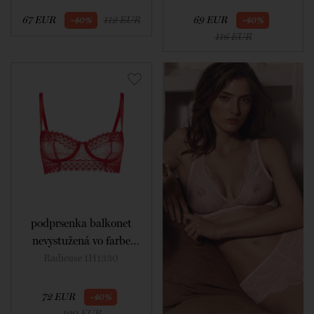
67 EUR
112 EUR
69 EUR
-40%
-40%
116 EUR
podprsenka balkonet
nevystužená vo farbe
flamingo
Radieuse 1H1330
72 EUR
-40%
120 EUR