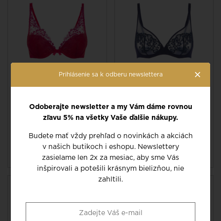
×
Prihlásenie sa k odberu newslettera
podprsenka triangle
podprsenka vyšší
vystužená vo farbe
balkonet vo farbe
Odoberajte newsletter a my Vám dáme rovnou
rainbow red
sapphire
WISH 12B347
SAGA 15C319
zľavu 5% na všetky Vaše ďalšie nákupy.
Budete mať vždy prehľad o novinkách a akciách
60 EUR
62 EUR
-40%
-40%
v našich butikoch i eshopu. Newslettery
100 EUR
104 EUR
zasielame len 2x za mesiac, aby sme Vás
inšpirovali a potešili krásnym bielizňou, nie
zahltili.