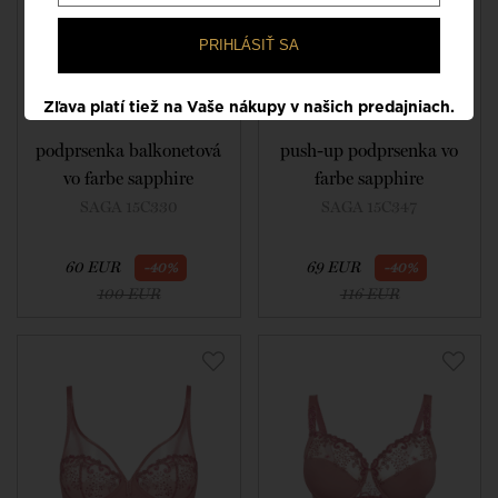
PRIHLÁSIŤ SA
Zľava platí tiež na Vaše nákupy v našich predajniach.
podprsenka balkonetová
push-up podprsenka vo
vo farbe sapphire
farbe sapphire
SAGA 15C330
SAGA 15C347
60 EUR
69 EUR
-40%
-40%
100 EUR
116 EUR