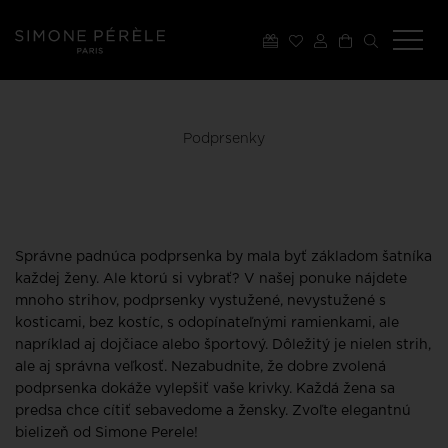
Podprsenky
Správne padnúca podprsenka by mala byť základom šatníka
každej ženy. Ale ktorú si vybrať? V našej ponuke nájdete
mnoho strihov, podprsenky vystužené, nevystužené s
kosticami, bez kostíc, s odopínateľnými ramienkami, ale
napríklad aj dojčiace alebo športový. Dôležitý je nielen strih,
ale aj správna veľkosť. Nezabudnite, že dobre zvolená
podprsenka dokáže vylepšiť vaše krivky. Každá žena sa
predsa chce cítiť sebavedome a žensky. Zvoľte elegantnú
bielizeň od Simone Perele!