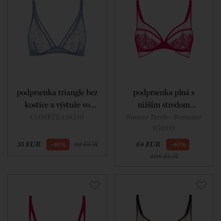
podprsenka triangle bez
podprsenka plná s
kostice a výstuže vo
nižším stredom
farbe chambray blue
nevystužená vo farbe
COMETE 12S210
Simone Perele - Romance
1G2319
cranberry
55 EUR
92 EUR
64 EUR
-40%
-40%
108 EUR