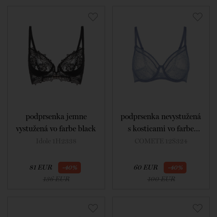
podprsenka jemne
podprsenka nevystužená
vystužená vo farbe black
s kosticami vo farbe
chambray blue
Idole 1H2338
COMETE 12S324
81 EUR
60 EUR
-40%
-40%
136 EUR
100 EUR