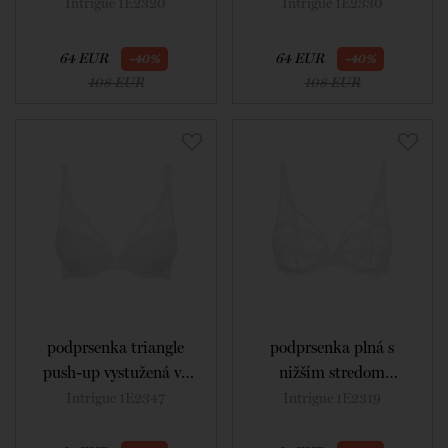
white
white
Intrigue 1E2320
Intrigue 1E2330
64 EUR
64 EUR
-40%
-40%
108 EUR
108 EUR
podprsenka triangle
podprsenka plná s
push-up vystužená vo
nižším stredom
farbe white
nevystužená vo farbe
Intrigue 1E2347
Intrigue 1E2319
white