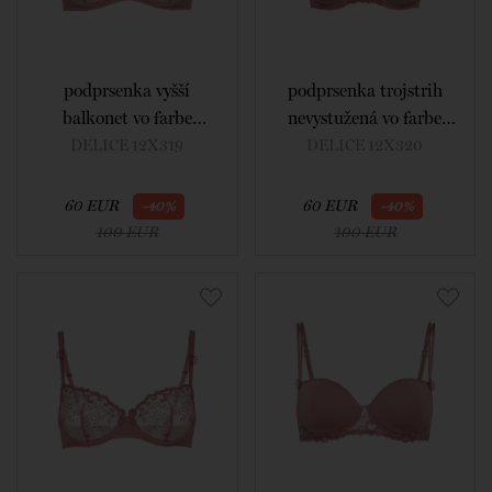
podprsenka vyšší
podprsenka trojstrih
balkonet vo farbe
nevystužená vo farbe
smokey pink
smokey pink
DELICE 12X319
DELICE 12X320
60 EUR
60 EUR
-40%
-40%
100 EUR
100 EUR