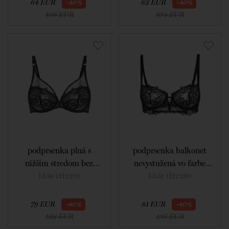
64 EUR
62 EUR
-40%
-40%
108 EUR
104 EUR
podprsenka plná s
podprsenka balkonet
nižším stredom bez
nevystužená vo farbe
výstuže vo farbe black
black
Idole 1H2319
Idole 1H2330
79 EUR
81 EUR
-40%
-40%
132 EUR
136 EUR