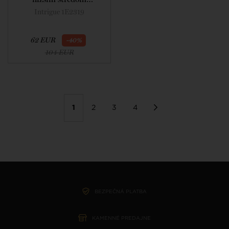
nevystužená vo farbe
Intrigue 1E2319
disco pink
62 EUR
-40%
104 EUR
1
2
3
4
BEZPEČNÁ PLATBA
KAMENNÉ PREDAJNE