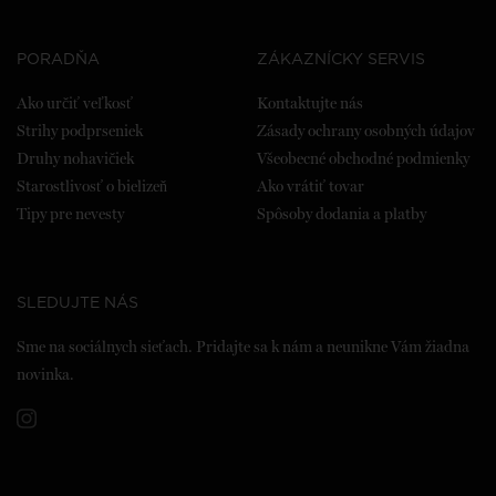
PORADŇA
ZÁKAZNÍCKY SERVIS
Ako určiť veľkosť
Kontaktujte nás
Strihy podprseniek
Zásady ochrany osobných údajov
Druhy nohavičiek
Všeobecné obchodné podmienky
Starostlivosť o bielizeň
Ako vrátiť tovar
Tipy pre nevesty
Spôsoby dodania a platby
SLEDUJTE NÁS
Sme na sociálnych sieťach. Pridajte sa k nám a neunikne Vám žiadna
novinka.