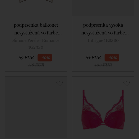
podprsenka balkonet
podprsenka vysoká
nevystužená vo farbe
nevystužená vo farbe
light tatoo
disco pink
Simone Perele - Romance
Intrigue 1E2320
1G2330
69 EUR
64 EUR
-40%
-40%
116 EUR
108 EUR