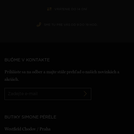
VRÁTENIE DO 14 DNÍ
SME TU PRE VÁS OD 9 DO 19 HOD.
BUĎME V KONTAKTE
Prihláste sa na odber a majte stále prehľad o našich novinkách a
akciách.
BUTIKY SIMONE PÉRÈLE
Westfield Chodov / Praha