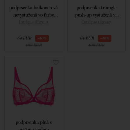
podprsenka balkonetová
podprsenka triangle
nevystužená vo farbe
push-up vystužená vo
disco pink
farbe disco pink
Intrigue 1E2330
Intrigue 1E2347
64 EUR
64 EUR
-40%
-40%
108 EUR
108 EUR
podprsenka plná s
nižším stredom