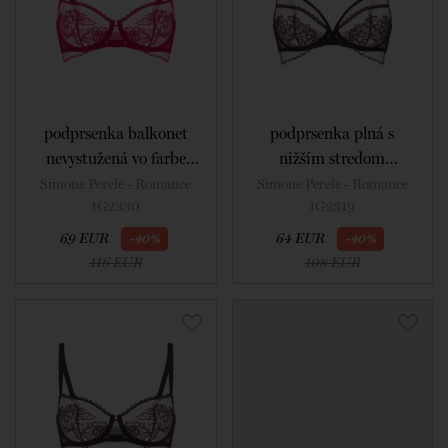
podprsenka balkonet
podprsenka plná s
nevystužená vo farbe
nižším stredom
cranberry
nevystužená vo farbe
Simone Perele - Romance
Simone Perele - Romance
1G2330
1G2319
light tatoo
69 EUR
64 EUR
-40%
-40%
116 EUR
108 EUR