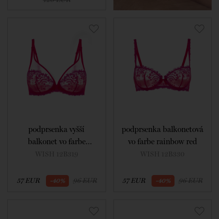
podprsenka vyšší
podprsenka balkonetová
balkonet vo farbe
vo farbe rainbow red
rainbow red
WISH 12B319
WISH 12B330
57 EUR
96 EUR
57 EUR
96 EUR
-40%
-40%