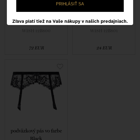
PRIHLÁSIŤ SA
podväzkový pás vo farbe
Podväzok vo farbe
Zľava platí tiež na Vaše nákupy v našich predajniach.
Natural
Natural
WISH 12B800
WISH 12B801
72 EUR
24 EUR
podväzkový pás vo farbe
Black