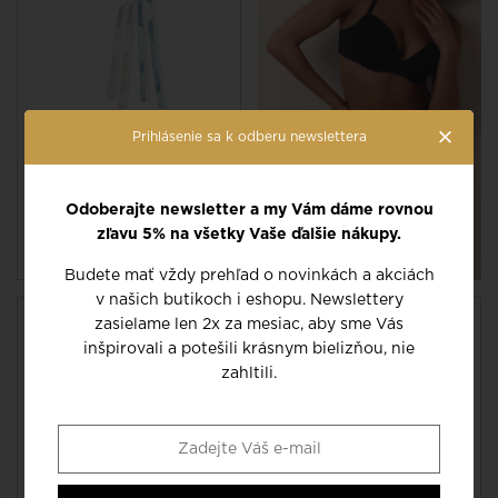
×
Podväzok vo farbe
Prihlásenie sa k odberu newslettera
Natural
ACCESSOIRE 199801
Odoberajte newsletter a my Vám dáme rovnou
zľavu 5% na všetky Vaše ďalšie nákupy.
24 EUR
Budete mať vždy prehľad o novinkách a akciách
v našich butikoch i eshopu. Newslettery
zasielame len 2x za mesiac, aby sme Vás
inšpirovali a potešili krásnym bielizňou, nie
zahltili.