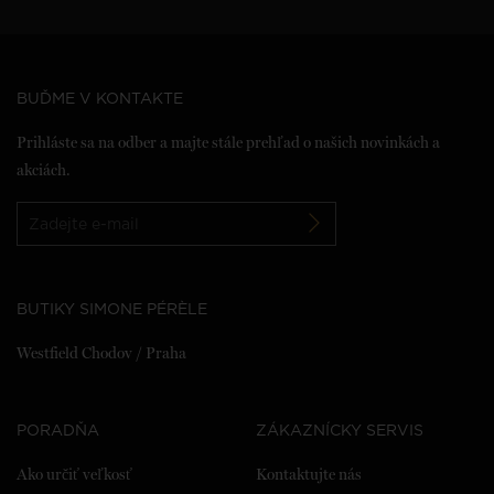
BUĎME V KONTAKTE
Prihláste sa na odber a majte stále prehľad o našich novinkách a
akciách.
BUTIKY SIMONE PÉRÈLE
Westfield Chodov / Praha
PORADŇA
ZÁKAZNÍCKY SERVIS
Ako určiť veľkosť
Kontaktujte nás