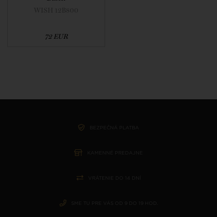
WISH 12B800
72 EUR
BEZPEČNÁ PLATBA
KAMENNÉ PREDAJNE
VRÁTENIE DO 14 DNÍ
SME TU PRE VÁS OD 9 DO 19 HOD.