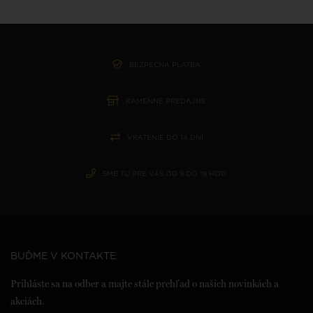
BEZPEČNÁ PLATBA
KAMENNÉ PREDAJNE
VRÁTENIE DO 14 DNÍ
SME TU PRE VÁS OD 9 DO 19 HOD.
BUĎME V KONTAKTE
Prihláste sa na odber a majte stále prehľad o našich novinkách a
akciách.