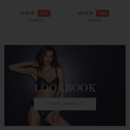
72 EUR
86 EUR
-10%
-10%
80 EUR
96 EUR
LOOKBOOK
PROHLÉDNOUT