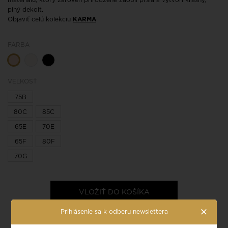
materiálu, ktorý zároveň prirodzene zaoblí prsia a vytvorí krásny,
plný dekolt.
Objaviť celú kolekciu
KARMA
FARBA
VEĽKOSŤ
75B
80C
85C
65E
70E
65F
80F
70G
VLOŽIŤ DO KOŠÍKA
×
Prihlásenie sa k odberu newslettera