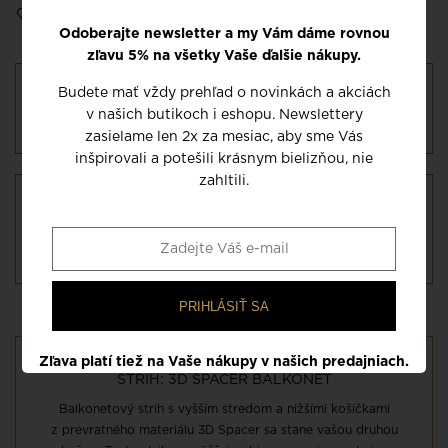
Pridať do môjho zoznamu
Tabuľka veľkostí a ako ju
želaní
správne určiť
Odoberajte newsletter a my Vám dáme rovnou
zľavu 5% na všetky Vaše ďalšie nákupy.
Dostupnosť a dodanie:
Pre informácie o
Budete mať vždy prehľad o novinkách a akciách
dostupnosti si prosím hore vyberte veľkosť.
v našich butikoch i eshopu. Newslettery
Potvrdíme Vám termín dodania.
zasielame len 2x za mesiac, aby sme Vás
inšpirovali a potešili krásnym bielizňou, nie
zahltili.
Ako si správne vybrať veľkosť?
Prečítajte si správny postup pre určenie veľkosti
spodného prádla. Zobrazte si náš návod v
poradni, kde nájdete aj prehľadnú
tabuľku veľkostí
PRIHLÁSIŤ SA
Zľava platí tiež na Vaše nákupy v našich predajniach.
STRIH: 3D SPACER BALKONET
Balkonetový strih s vyšším stredom a nižšími košíčkami
z prevratného materiálu 3D Spacer sa stane vašou druhou