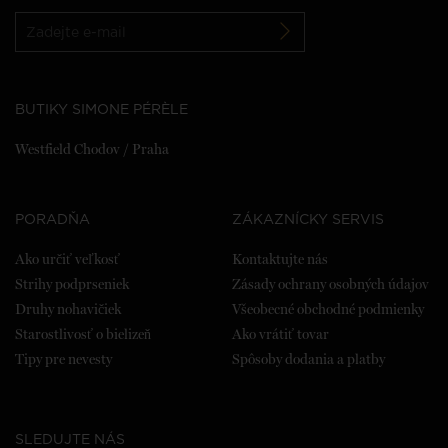
BUTIKY SIMONE PÉRÈLE
Westfield Chodov / Praha
PORADŇA
ZÁKAZNÍCKY SERVIS
Ako určiť veľkosť
Kontaktujte nás
Strihy podprseniek
Zásady ochrany osobných údajov
Druhy nohavičiek
Všeobecné obchodné podmienky
Starostlivosť o bielizeň
Ako vrátiť tovar
Tipy pre nevesty
Spôsoby dodania a platby
SLEDUJTE NÁS