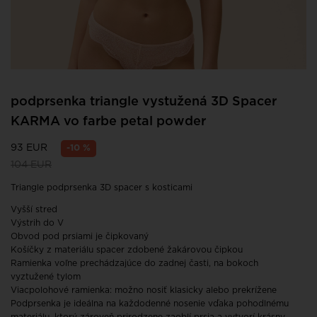
podprsenka triangle vystužená 3D Spacer
KARMA vo farbe petal powder
93 EUR
-10 %
104 EUR
Triangle podprsenka 3D spacer s kosticami
Vyšší stred
Výstrih do V
Obvod pod prsiami je čipkovaný
Košíčky z materiálu spacer zdobené žakárovou čipkou
Ramienka voľne prechádzajúce do zadnej časti, na bokoch
vyztužené tylom
Viacpolohové ramienka: možno nosiť klasicky alebo prekrížene
Podprsenka je ideálna na každodenné nosenie vďaka pohodlnému