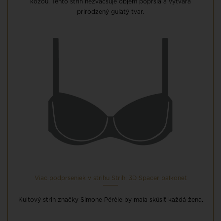
kožou. Tento strih nezväčšuje objem poprsia a vytvára
prirodzený guľatý tvar.
Viac podprseniek v strihu Strih: 3D Spacer balkonet
Kultový strih značky Simone Pérèle by mala skúsiť každá žena.