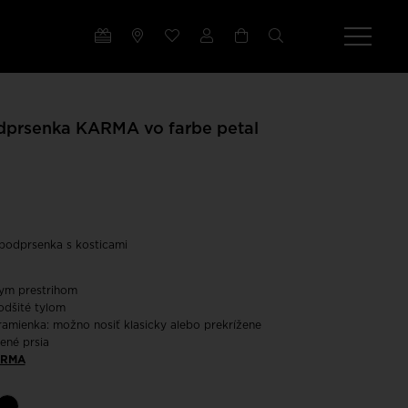
dprsenka KARMA vo farbe petal
podprsenka s kosticami
nym prestrihom
odšité tylom
mienka: možno nosiť klasicky alebo prekrížene
ené prsia
RMA