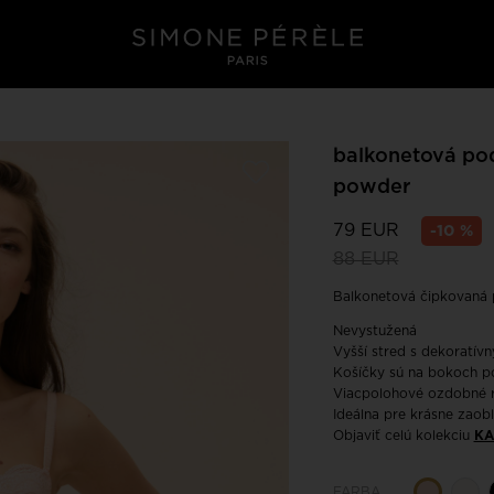
balkonetová po
powder
79 EUR
-10 %
88 EUR
Balkonetová čipkovaná 
Nevystužená
Vyšší stred s dekoratív
Košíčky sú na bokoch p
Viacpolohové ozdobné ra
Ideálna pre krásne zaobl
Objaviť celú kolekciu
KA
FARBA