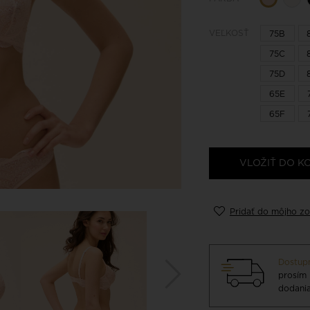
VEĽKOSŤ
75B
75C
75D
65E
65F
VLOŽIŤ DO K
Pridať do môjho zo
Dostupn
prosím 
dodania