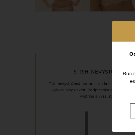
Od
STRIH: NEVYSTUŽENÝ 
Budet
es
Táto nevystužená podprsenka krásne nadvihne a
vytvorí plný dekolt. Podprsenka má nižšie koší
výstrihu a vyšší stred pre väčš