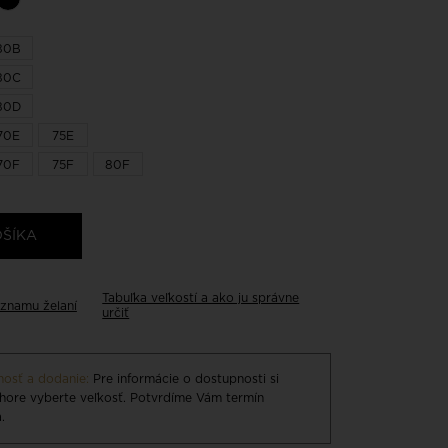
80B
80C
80D
70E
75E
70F
75F
80F
OŠÍKA
Tabuľka veľkostí a ako ju správne
znamu želaní
určiť
osť a dodanie:
Pre informácie o dostupnosti si
hore vyberte veľkosť. Potvrdíme Vám termín
.