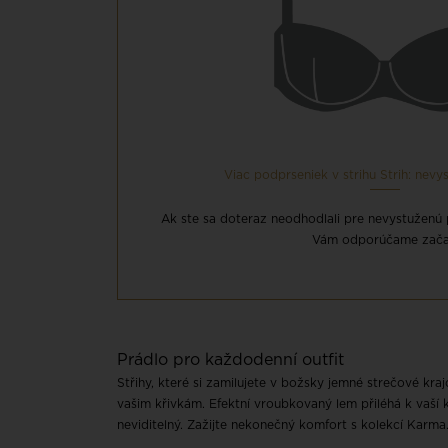
Viac podprseniek v strihu Strih: nev
Ak ste sa doteraz neodhodlali pre nevystuženú
Vám odporúčame zača
Prádlo pro každodenní outfit
Střihy, které si zamilujete v božsky jemné strečové kra
vašim křivkám. Efektní vroubkovaný lem přiléhá k vaší 
neviditelný. Zažijte nekonečný komfort s kolekcí Karma