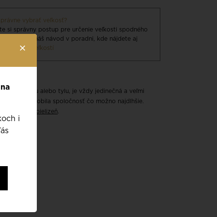
správne vybrať veľkosť?
jte si správny postup pre určenie veľkosti spodného
 Zobrazte si náš návod v poradni, kde nájdete aj
×
dnú
tabuľku veľkostí
 na
čipky, saténu alebo tylu, je vždy jedinečná a veľmi
ou, aby Vám robila spoločnosť čo možno najdlhšie.
ať o spodnú bielizeň
.
koch i
Vás