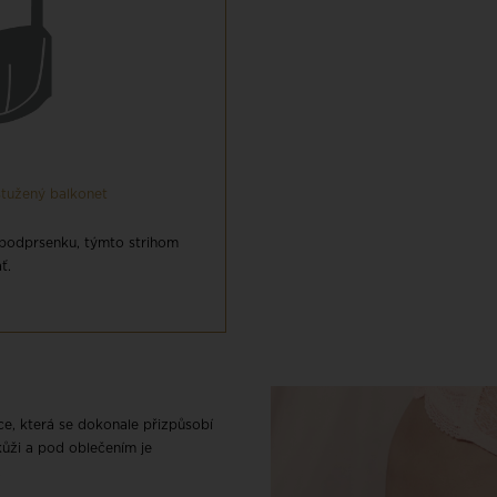
ystužený balkonet
 podprsenku, týmto strihom
ť.
jce, která se dokonale přizpůsobí
kůži a pod oblečením je
.