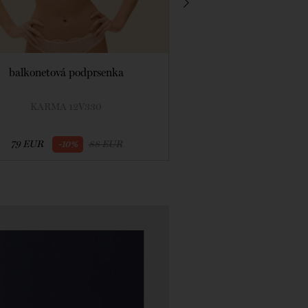
balkonetová podprsenka
podprsenka triangle 
Spacer
KARMA 12V330
KARMA 1
79 EUR
88 EUR
93 EUR
-10%
-10%