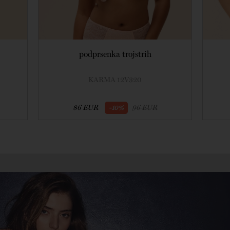
podprsenka trojstrih
KARMA 12V320
86 EUR
96 EUR
-10%