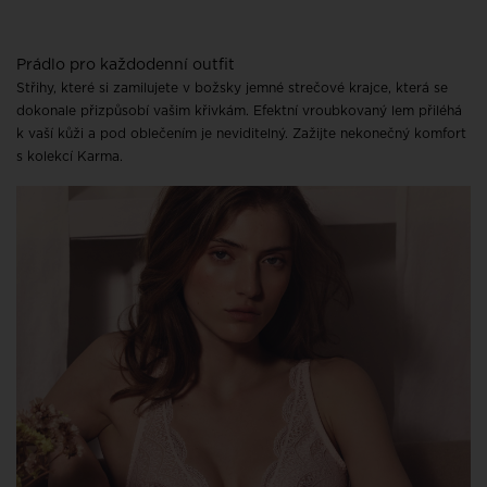
Prádlo pro každodenní outfit
Střihy, které si zamilujete v božsky jemné strečové krajce, která se
dokonale přizpůsobí vašim křivkám. Efektní vroubkovaný lem přiléhá
k vaší kůži a pod oblečením je neviditelný. Zažijte nekonečný komfort
s kolekcí Karma.