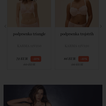
podprsenka triangle
podprsenka trojstrih
KARMA 12V250
KARMA 12V320
72 EUR
86 EUR
-10%
-10%
80 EUR
96 EUR