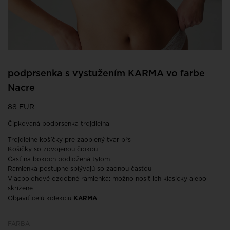
podprsenka s vystužením KARMA vo farbe
Nacre
88 EUR
Čipkovaná podprsenka trojdielna
Trojdielne košíčky pre zaoblený tvar pŕs
Košíčky so zdvojenou čipkou
Časť na bokoch podložená tylom
Ramienka postupne splývajú so zadnou časťou
Viacpolohové ozdobné ramienka: možno nosiť ich klasicky alebo
skrížene
Objaviť celú kolekciu
KARMA
FARBA