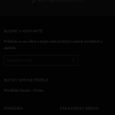
SME TU PRE VÁS OD 9 DO 19 HOD.
BUĎME V KONTAKTE
Prihláste sa na odber a majte stále prehľad o našich novinkách a
akciách.
BUTIKY SIMONE PÉRÈLE
Westfield Chodov / Praha
PORADŇA
ZÁKAZNÍCKY SERVIS