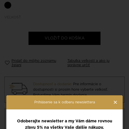
VEĽKOSŤ
VLOŽIŤ DO KOŠÍKA
Pridať do môjho zoznamu
Tabuľka veľkostí a ako ju
želaní
správne určiť
Dostupnosť a dodanie:
Pre informácie o
dostupnosti si prosím hore vyberte veľkosť.
Potvrdíme Vám termín dodania.
×
Prihlásenie sa k odberu newslettera
Ako si správne vybrať veľkosť?
Odoberajte newsletter a my Vám dáme rovnou
Prečítajte si správny postup pre určenie veľkosti
spodného prádla. Zobrazte si náš návod v
zľavu 5% na všetky Vaše ďalšie nákupy.