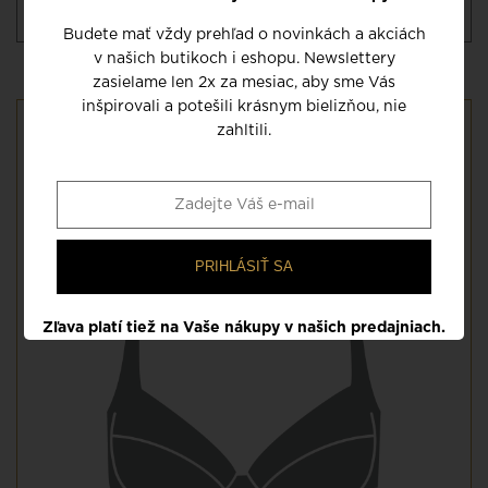
poradni, kde nájdete aj prehľadnú
tabuľku veľkostí
Budete mať vždy prehľad o novinkách a akciách
v našich butikoch i eshopu. Newslettery
zasielame len 2x za mesiac, aby sme Vás
inšpirovali a potešili krásnym bielizňou, nie
zahltili.
STRIH: NEVYSTUŽENÝ VYŠŠÍ
Nevystužená podprsenka so stredovým švom, ktorá jemne
kopíruje vaše poprsie. Decentná čipka pozdĺž výstrihu zdôrazní
váš dekolt a spodná časť košíčkov zaručí potrebnú oporu.
PRIHLÁSIŤ SA
Zľava platí tiež na Vaše nákupy v našich predajniach.