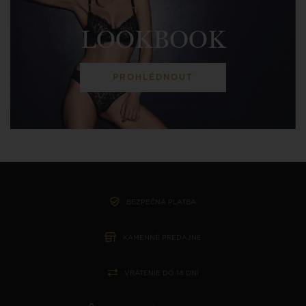
LOOKBOOK
PROHLÉDNOUT
BEZPEČNÁ PLATBA
KAMENNÉ PREDAJNE
VRÁTENIE DO 14 DNÍ